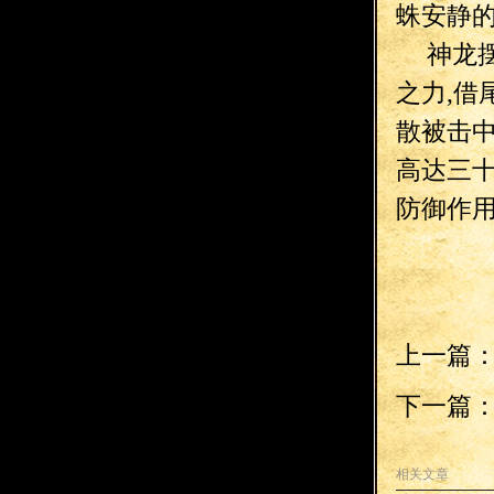
蛛安静的
神龙
之力,借
散被击中
高达三十
防御作
上一篇
下一篇
相关文章