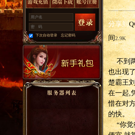
分享到
Q
下次自动登录
忘记密码
间
2.9K
不到
也出现了
楚霸王
在一起,
惜在对方
的快。
“你