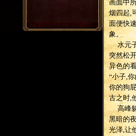
画面中
烟四起,
面便快
象。
水元
突然松
异色的看
“小子,
你的狗屁
古之时,
高峰
黑暗的夜
光泽,让