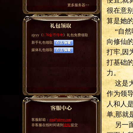
便宜,就
更多服务器>>
很在意别
算是她的
“自
zjyyy《
1.76金币传奇
》礼包免费领取
向修仙
新手礼包领取
媒体礼包领取
打牢,
打基础
力。
这是
作为领导
人和人是
单,那就
客服邮箱：
gm@zjyyy.com
另一
非客服在线时间请到
论坛
提交